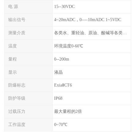
电 源
15--30VDC
输出信号
4~20mADC，0----10mADC 1~5VDC
测量介质
各类水、重轻油、原油、酸碱等各类腐蚀液
温度
环境温度0-60℃
量程
0--200m
显示
液晶
防爆标志
ExiaⅡCT6
防护等级
IP68
过载压力
最大量程的2倍
工作温度
0~70℃