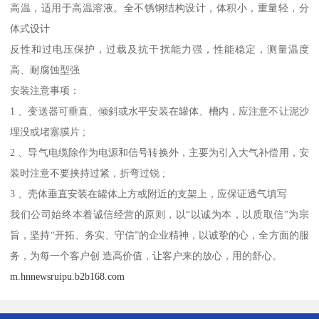
高温，适用于高温溶液。全不锈钢结构设计，体积小，重量轻，分
体式设计
反性和过电压保护，过载及抗干扰能力强，性能稳定，测量温度
高、耐腐蚀型强
安装注意事项：
1 、变送器可垂直、倾斜或水平安装在罐体、槽内，应注意不让泥沙
埋没或堵塞膜片 ;
2 、导气电缆除作为电源和信号转换外，主要为引入大气补偿用，安
装时注意不要挟持过紧，折弯过锐 ;
3 、壳体垂直安装在罐体上方或附近的支架上，应保证透气填写
我们公司始终本着诚信经营的原则，以“以诚为本，以质取信”为宗
旨，坚持“开拓、务实、守信”的企业精神，以诚挚的心，全方面的服
务，为每一个客户创 造高价值，让客户来的放心，用的舒心。
m.hnnewsruipu.b2b168.com