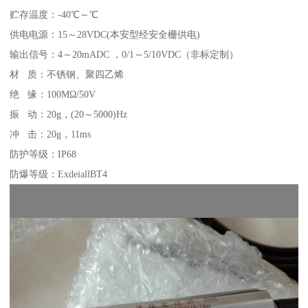
贮存温度：-40℃～℃
供电电源：15～28VDC(本安型经安全栅供电)
输出信号：4～20mADC ，0/1～5/10VDC（非标定制）
材 质：不锈钢、聚四乙烯
绝 缘：100MΩ/50V
振 动：20g，(20～5000)Hz
冲 击：20g，11ms
防护等级：IP68
防爆等级：ExdeiallBT4