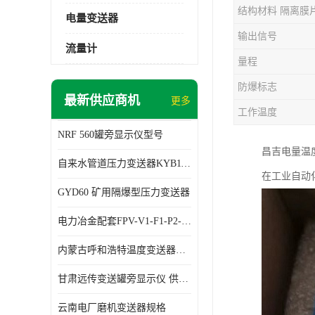
结构材料 隔离膜
电量变送器
输出信号
流量计
量程
防爆标志
最新供应商机
更多
工作温度
NRF 560罐旁显示仪型号
昌吉电量温度变
自来水管道压力变送器KYB11G03M2型号 使用方便
在工业自动
GYD60 矿用隔爆型压力变送器
电力冶金配套FPV-V1-F1-P2-03电压变送器
内蒙古呼和浩特温度变送器配套罐旁显示仪供应 性能稳定
甘肃远传变送罐旁显示仪 供应及时
云南电厂磨机变送器规格