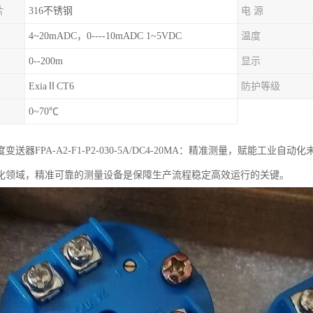
片
316不锈钢
电 源
4~20mADC，0----10mADC 1~5VDC
温度
0--200m
显示
ExiaⅡCT6
防护等级
0~70℃
送器FPA-A2-F1-P2-030-5A/DC4-20MA：精准测量，赋能工业自动化
化领域，精准可靠的测量设备是保障生产流程稳定高效运行的关键。