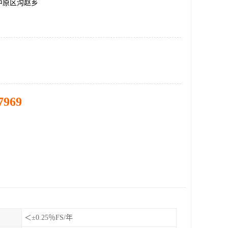
中原区沟赵乡
7969
＜±0.25％FS/年