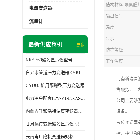
结构材料 隔离膜
电量变送器
输出信号
流量计
温度
显示
最新供应商机
更多
防护等级
NRF 560罐旁显示仪型号
工作温度
自来水管道压力变送器KYB11G03M2型号 使用方便
河南新瑞普
GYD60 矿用隔爆型压力变送器
售服务、工
电力冶金配套FPV-V1-F1-P2-03电压变送器
公司主要涉
内蒙古呼和浩特温度变送器配套罐旁显示仪供应 性能稳定
设备。
液位变送器
甘肃远传变送罐旁显示仪 供应及时
控、控制和
云南电厂磨机变送器规格