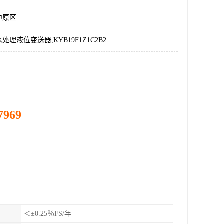
中原区
理液位变送器,KYB19F1Z1C2B2
7969
＜±0.25％FS/年