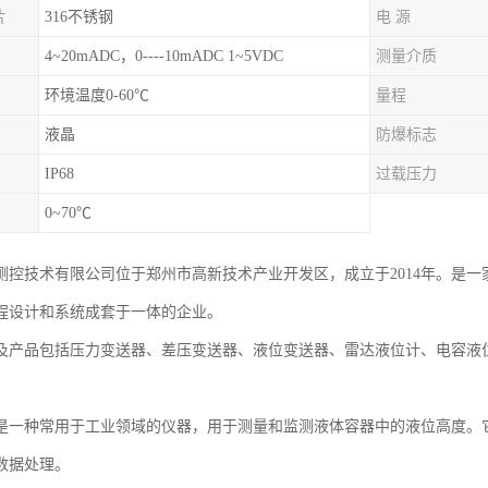
片
316不锈钢
电 源
4~20mADC，0----10mADC 1~5VDC
测量介质
环境温度0-60℃
量程
液晶
防爆标志
IP68
过载压力
0~70℃
测控技术有限公司位于郑州市高新技术产业开发区，成立于2014年。是
程设计和系统成套于一体的企业。
及产品包括压力变送器、差压变送器、液位变送器、雷达液位计、电容液
是一种常用于工业领域的仪器，用于测量和监测液体容器中的液位高度。
数据处理。