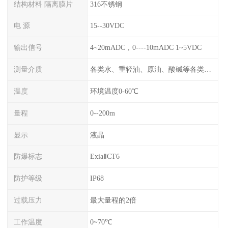
结构材料 隔离膜片
316不锈钢
电 源
15--30VDC
输出信号
4~20mADC，0----10mADC 1~5VDC
测量介质
各类水、重轻油、原油、酸碱等各类腐蚀液
温度
环境温度0-60℃
量程
0--200m
显示
液晶
防爆标志
ExiaⅡCT6
防护等级
IP68
过载压力
最大量程的2倍
工作温度
0~70℃