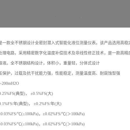
是一款全不锈钢设计全密封潜入式智能化液位测量仪表。该产品选用高稳
处理电路，采用精密数字化温度补偿技术及非线性修正技术，是一款高精
溶液。全不锈钢结构设计，体积小，重量轻，分体式设计
压保护，过载及抗干扰能力强，性能稳定，测量温度高、耐腐蚀型强
200mH2O
.25%FS(典型)， ±0.5%FS(大)
.1%FS/年(典型)， ±0.2%FS/年(大)
3%FS/℃(≤100kPa)，±0.02%FS/℃(＞100kPa)
3%FS/℃(≤100kPa)，±0.02%FS/℃(＞100kPa)