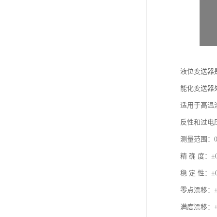
液位变送器
能化变送器
适用于高温
反性和过电
测量范围：0-
精 确 度：±0
稳 定 性：±0
零点漂移：±0.0
满度漂移：±0.0