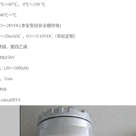
度：0℃～85℃， 0℃～250 ℃
40℃～℃
5～28VDC(本安型经安全栅供电)
20mADC ，0/1～5/10VDC（非标定制）
锈钢、聚四乙烯
MΩ/50V
(20～5000)Hz
，11ms
68
eiallBT4