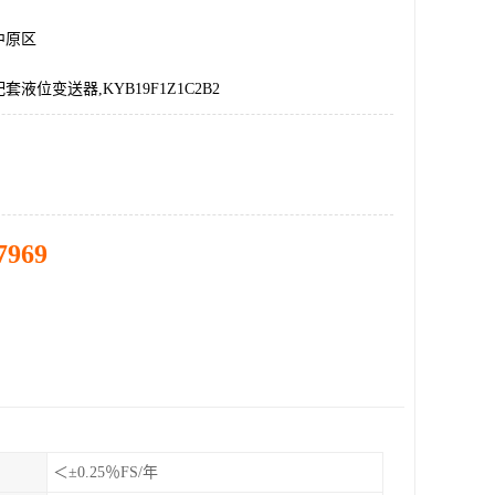
中原区
液位变送器,KYB19F1Z1C2B2
7969
＜±0.25％FS/年