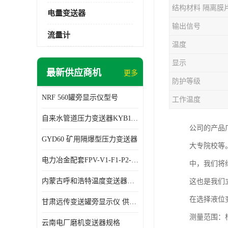
结构材料 隔离膜
电量变送器
输出信号
流量计
温度
显示
最新供应商机
更多
防护等级
NRF 560罐旁显示仪型号
工作温度
自来水管道压力变送器KYB11G03M2型号 使用方便
公司的产品
GYD60 矿用隔爆型压力变送器
大专院校等
电力冶金配套FPV-V1-F1-P2-03电压变送器
中，我们将
内蒙古呼和浩特温度变送器配套罐旁显示仪供应 性能稳定
这也是我们
在选择液位
甘肃远传变送罐旁显示仪 供应及时
测量范围：
云南电厂磨机变送器规格