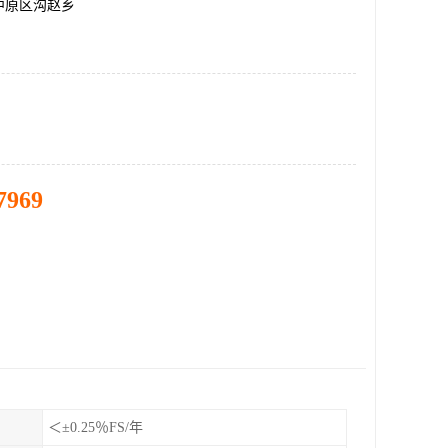
中原区沟赵乡
7969
＜±0.25％FS/年