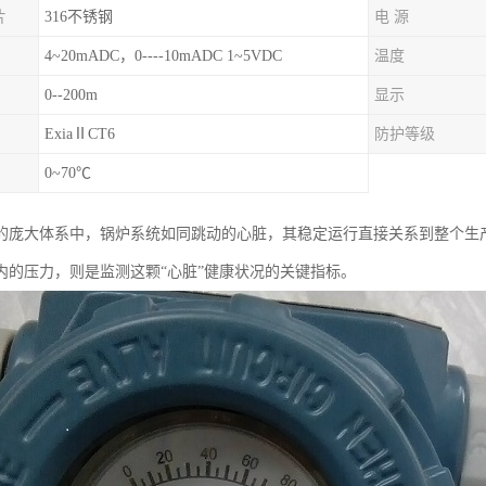
片
316不锈钢
电 源
4~20mADC，0----10mADC 1~5VDC
温度
0--200m
显示
ExiaⅡCT6
防护等级
0~70℃
的庞大体系中，锅炉系统如同跳动的心脏，其稳定运行直接关系到整个生
内的压力，则是监测这颗“心脏”健康状况的关键指标。