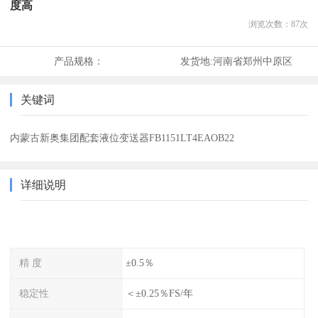
度高
浏览次数：
87
次
产品规格：
发货地:
河南省郑州中原区
关键词
内蒙古新奥集团配套液位变送器FB1151LT4EAOB22
详细说明
精 度
±0.5％
稳定性
＜±0.25％FS/年