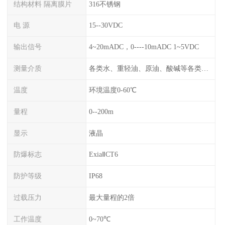
结构材料 隔离膜片
316不锈钢
电 源
15--30VDC
输出信号
4~20mADC，0----10mADC 1~5VDC
测量介质
各类水、重轻油、原油、酸碱等各类腐蚀液
温度
环境温度0-60℃
量程
0--200m
显示
液晶
防爆标志
ExiaⅡCT6
防护等级
IP68
过载压力
最大量程的2倍
工作温度
0~70℃