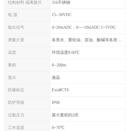
结构材料 隔离膜片
316不锈钢
电 源
15--30VDC
输出信号
4~20mADC，0----10mADC 1~5VDC
测量介质
各类水、重轻油、原油、酸碱等各类腐蚀液
温度
环境温度0-60℃
量程
0--200m
显示
液晶
防爆标志
ExiaⅡCT6
防护等级
IP68
过载压力
最大量程的2倍
工作温度
0~70℃