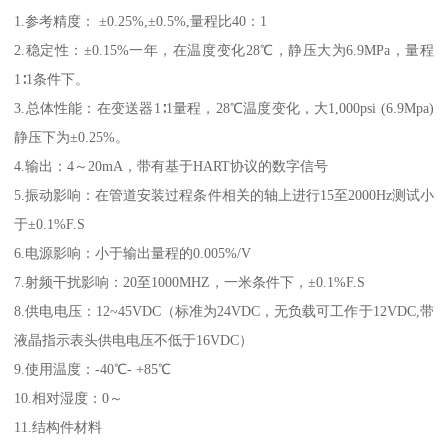
1.参考精度： ±0.25%,±0.5%,量程比40：1
2.稳定性：±0.15%一年，在温度变化28℃，静压大为6.9MPa，量程
1∶1条件下。
3.总体性能：在变送器1∶1量程，28℃温度变化，大1,000psi (6.9Mpa)
静压下为±0.25%。
4.输出：4～20mA，带有基于HART协议的数字信号
5.振动影响：在管道安装过程条件相关的轴上进行15至2000Hz测试小
于±0.1%F.S
6.电源影响：小于输出量程的0.005%/V
7.射频干扰影响：20至1000MHZ，一米条件下，±0.1%F.S
8.供电电压：12~45VDC（标准为24VDC，无负载可工作于12VDC,带
液晶指示表头供电电压不低于16VDC）
9.使用温度：-40℃- +85℃
10.相对湿度：0～
11.结构件材料