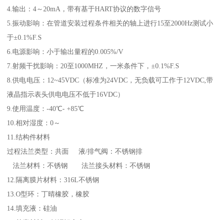
4.输出：4～20mA，带有基于HART协议的数字信号
5.振动影响：在管道安装过程条件相关的轴上进行15至2000Hz测试小
于±0.1%F.S
6.电源影响：小于输出量程的0.005%/V
7.射频干扰影响：20至1000MHZ，一米条件下，±0.1%F.S
8.供电电压：12~45VDC（标准为24VDC，无负载可工作于12VDC,带
液晶指示表头供电电压不低于16VDC）
9.使用温度：-40℃- +85℃
10.相对湿度：0～
11.结构件材料
过程法兰类型：共面 液/排气阀：不锈钢排
法兰材料：不锈钢 法兰接头材料：不锈钢
12.隔离膜片材料：316L不锈钢
13.O型环：丁晴橡胶，橡胶
14.填充液：硅油