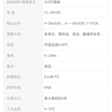
结构材料 隔离膜片
316不锈钢
电 源
15--30VDC
输出信号
4~20mADC，0----10mADC 1~5VDC
测量介质
各类水、重轻油、原油、酸碱等各类腐蚀液
温度
环境温度0-60℃
量程
0--200m
显示
液晶
防爆标志
ExiaⅡCT6
防护等级
IP68
过载压力
最大量程的2倍
工作温度
0~70℃