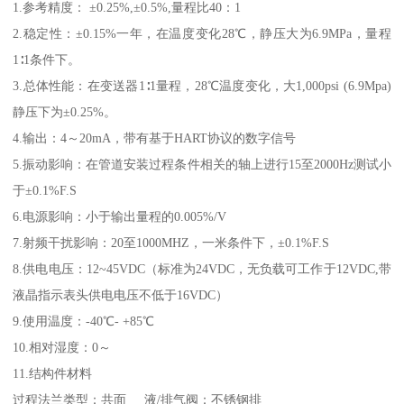
1.参考精度： ±0.25%,±0.5%,量程比40：1
2.稳定性：±0.15%一年，在温度变化28℃，静压大为6.9MPa，量程
1∶1条件下。
3.总体性能：在变送器1∶1量程，28℃温度变化，大1,000psi (6.9Mpa)
静压下为±0.25%。
4.输出：4～20mA，带有基于HART协议的数字信号
5.振动影响：在管道安装过程条件相关的轴上进行15至2000Hz测试小
于±0.1%F.S
6.电源影响：小于输出量程的0.005%/V
7.射频干扰影响：20至1000MHZ，一米条件下，±0.1%F.S
8.供电电压：12~45VDC（标准为24VDC，无负载可工作于12VDC,带
液晶指示表头供电电压不低于16VDC）
9.使用温度：-40℃- +85℃
10.相对湿度：0～
11.结构件材料
过程法兰类型：共面 液/排气阀：不锈钢排