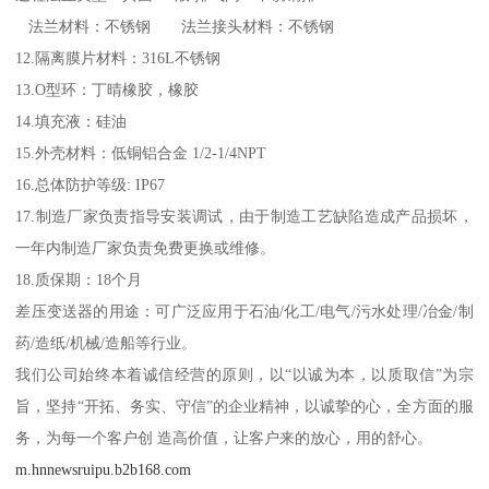
法兰材料：不锈钢 法兰接头材料：不锈钢
12.隔离膜片材料：316L不锈钢
13.O型环：丁晴橡胶，橡胶
14.填充液：硅油
15.外壳材料：低铜铝合金 1/2-1/4NPT
16.总体防护等级: IP67
17.制造厂家负责指导安装调试，由于制造工艺缺陷造成产品损坏，
一年内制造厂家负责免费更换或维修。
18.质保期：18个月
差压变送器的用途：可广泛应用于石油/化工/电气/污水处理/冶金/制
药/造纸/机械/造船等行业。
我们公司始终本着诚信经营的原则，以“以诚为本，以质取信”为宗
旨，坚持“开拓、务实、守信”的企业精神，以诚挚的心，全方面的服
务，为每一个客户创 造高价值，让客户来的放心，用的舒心。
m.hnnewsruipu.b2b168.com