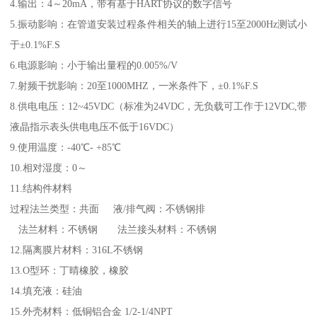
4.输出：4～20mA，带有基于HART协议的数字信号
5.振动影响：在管道安装过程条件相关的轴上进行15至2000Hz测试小
于±0.1%F.S
6.电源影响：小于输出量程的0.005%/V
7.射频干扰影响：20至1000MHZ，一米条件下，±0.1%F.S
8.供电电压：12~45VDC（标准为24VDC，无负载可工作于12VDC,带
液晶指示表头供电电压不低于16VDC）
9.使用温度：-40℃- +85℃
10.相对湿度：0～
11.结构件材料
过程法兰类型：共面 液/排气阀：不锈钢排
法兰材料：不锈钢 法兰接头材料：不锈钢
12.隔离膜片材料：316L不锈钢
13.O型环：丁晴橡胶，橡胶
14.填充液：硅油
15.外壳材料：低铜铝合金 1/2-1/4NPT