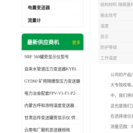
结构材料 隔离膜
电量变送器
输出信号
流量计
温度
显示
最新供应商机
更多
防护等级
NRF 560罐旁显示仪型号
工作温度
自来水管道压力变送器KYB11G03M2型号 使用方便
公司的产品
GYD60 矿用隔爆型压力变送器
大专院校等
电力冶金配套FPV-V1-F1-P2-03电压变送器
中，我们将
内蒙古呼和浩特温度变送器配套罐旁显示仪供应 性能稳定
这也是我们
在选择液位
甘肃远传变送罐旁显示仪 供应及时
测量范围：
云南电厂磨机变送器规格