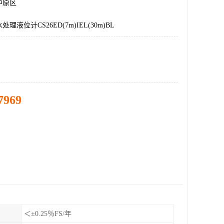
中原区
理液位计CS26ED(7m)IEL(30m)BL
7969
＜±0.25％FS/年