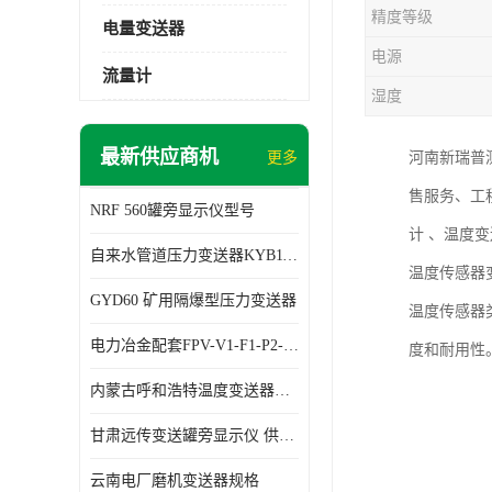
精度等级
电量变送器
电源
流量计
湿度
最新供应商机
更多
河南新瑞普
售服务、工
NRF 560罐旁显示仪型号
计 、温度
自来水管道压力变送器KYB11G03M2型号 使用方便
温度传感器
GYD60 矿用隔爆型压力变送器
温度传感器
电力冶金配套FPV-V1-F1-P2-03电压变送器
度和耐用性
内蒙古呼和浩特温度变送器配套罐旁显示仪供应 性能稳定
甘肃远传变送罐旁显示仪 供应及时
云南电厂磨机变送器规格