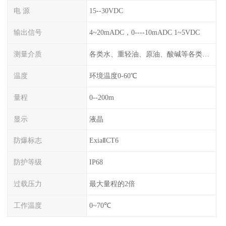
电 源
15--30VDC
输出信号
4~20mADC，0----10mADC 1~5VDC
测量介质
各类水、重轻油、原油、酸碱等各类腐蚀液
温度
环境温度0-60℃
量程
0--200m
显示
液晶
防爆标志
ExiaⅡCT6
防护等级
IP68
过载压力
最大量程的2倍
工作温度
0~70℃