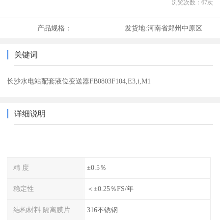
浏览次数：
67
次
产品规格：
发货地:
河南省郑州中原区
关键词
长沙水电站配套液位变送器FB0803F104,E3,i,M1
详细说明
精 度
±0.5％
稳定性
＜±0.25％FS/年
结构材料 隔离膜片
316不锈钢