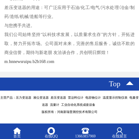
差压变送器的用途：可广泛应用于石油/化工/电气/污水处理/冶金/制
药/造纸/机械/造船等行业。
与您携手共进。
我们公司始终坚持“以科技求发展，以质量求生存”的方针，开拓进
取，努力开拓市场。公司面对未来，完善的售后服务，诚信不欺的
商业信誉，期待与新老朋 友洽谈合作，共创明日辉煌！
m.hnnewsruipu.b2b168.com
Top
主营产品：压力变送器 液位变送器 差压变送器 雷达料位计 电容物位计 温度显示控制仪表 电量变
送器 流量计 工业自动化系统成套设备
版权所有：河南新瑞普测控技术有限公司
首页
在线QQ
13663857969
在线留言