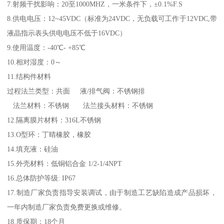
7.射频干扰影响：20至1000MHZ，一米条件下，±0.1%F.S
8.供电电压：12~45VDC（标准为24VDC，无负载可工作于12VDC,带
液晶指示表头供电电压不低于16VDC）
9.使用温度：-40℃- +85℃
10.相对湿度：0～
11.结构件材料
过程法兰类型：共面 液/排气阀：不锈钢排
法兰材料：不锈钢 法兰接头材料：不锈钢
12.隔离膜片材料：316L不锈钢
13.O型环：丁晴橡胶，橡胶
14.填充液：硅油
15.外壳材料：低铜铝合金 1/2-1/4NPT
16.总体防护等级: IP67
17.制造厂家负责指导安装调试，由于制造工艺缺陷造成产品损坏，
一年内制造厂家负责免费更换或维修。
18.质保期：18个月