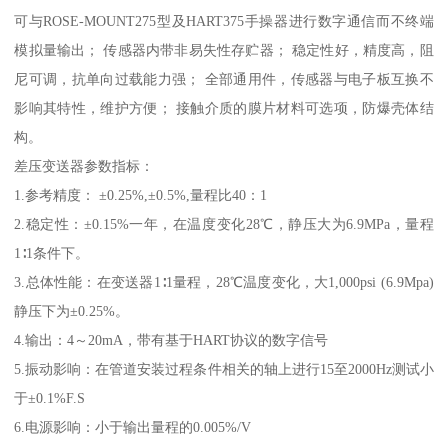
可与ROSE-MOUNT275型及HART375手操器进行数字通信而不终端
模拟量输出； 传感器内带非易失性存贮器； 稳定性好，精度高，阻
尼可调，抗单向过载能力强； 全部通用件，传感器与电子板互换不
影响其特性，维护方便； 接触介质的膜片材料可选项，防爆壳体结
构。
差压变送器参数指标：
1.参考精度： ±0.25%,±0.5%,量程比40：1
2.稳定性：±0.15%一年，在温度变化28℃，静压大为6.9MPa，量程
1∶1条件下。
3.总体性能：在变送器1∶1量程，28℃温度变化，大1,000psi (6.9Mpa)
静压下为±0.25%。
4.输出：4～20mA，带有基于HART协议的数字信号
5.振动影响：在管道安装过程条件相关的轴上进行15至2000Hz测试小
于±0.1%F.S
6.电源影响：小于输出量程的0.005%/V