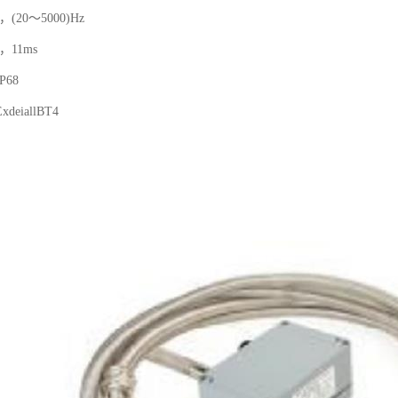
(20～5000)Hz
，11ms
68
eiallBT4