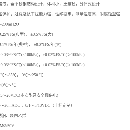
溶液。全不锈钢结构设计，体积小，重量轻，分体式设计
压保护，过载及抗干扰能力强，性能稳定，测量温度高、耐腐蚀型强
200mH2O
.25%FS(典型)， ±0.5%FS(大)
.1%FS/年(典型)， ±0.2%FS/年(大)
3%FS/℃(≤100kPa)，±0.02%FS/℃(＞100kPa)
3%FS/℃(≤100kPa)，±0.02%FS/℃(＞100kPa)
度：0℃～85℃， 0℃～250 ℃
40℃～℃
5～28VDC(本安型经安全栅供电)
20mADC ，0/1～5/10VDC（非标定制）
锈钢、聚四乙烯
MΩ/50V