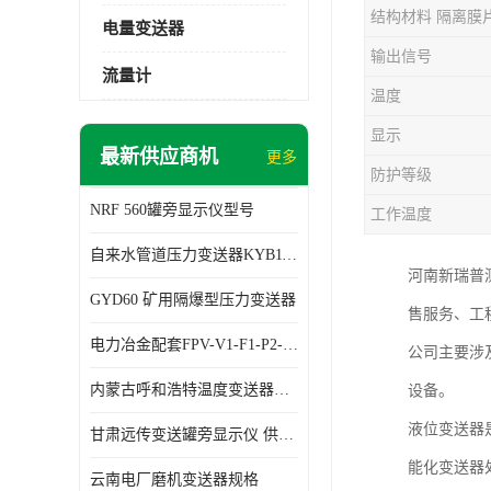
结构材料 隔离膜
电量变送器
输出信号
流量计
温度
显示
最新供应商机
更多
防护等级
NRF 560罐旁显示仪型号
工作温度
自来水管道压力变送器KYB11G03M2型号 使用方便
河南新瑞普
GYD60 矿用隔爆型压力变送器
售服务、工
电力冶金配套FPV-V1-F1-P2-03电压变送器
公司主要涉
内蒙古呼和浩特温度变送器配套罐旁显示仪供应 性能稳定
设备。
液位变送器
甘肃远传变送罐旁显示仪 供应及时
能化变送器
云南电厂磨机变送器规格