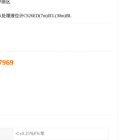
中原区
理液位计CS26ED(7m)IEL(30m)BL
7969
＜±0.25％FS/年