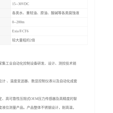
15--30VDC
各类水、重轻油、原油、酸碱等各类腐蚀液
0--200m
ExiaⅡCT6
较大量程的2倍
一家集工业自动化控制设备研发、设计、测控技术销
位计 、温度变送器、数显控制仪表以及自动化成套
定、高可靠性压阻式OEM压力传感器及高精度的智
度液位测量产品。产品整体不锈钢设计，耐高温，