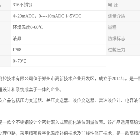
片
316不锈钢
电 源
4~20mADC，0----10mADC 1~5VDC
测量介质
环境温度0-60℃
量程
液晶
防爆标志
IP68
过载压力
0~70℃
测控技术有限公司位于郑州市高新技术产业开发区，成立于2014年。是
程设计和系统成套于一体的企业。
及产品包括压力变送器、差压变送器、液位变送器、雷达液位计、电容液
是一款全不锈钢设计全密封潜入式智能化液位测量仪表。该产品选用高稳
处理电路，采用精密数字化温度补偿技术及非线性修正技术，是一款高精