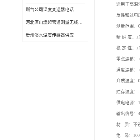
适用于高温
燃气公司温度变送器电话
反性和过电
河北唐山燃起管道测量无线压力变送器型号 性能稳定
测量范围：0-
贵州淡水温度传感器供应
精 确 度：±0
稳 定 性：±0
零点漂移：±0.0
满度漂移：±0.0
介质温
贮存温度：-
供电电源：1
输出信号：4～
材 质：不
绝 缘：100