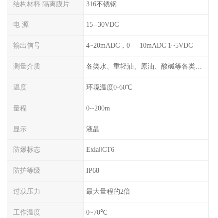
结构材料 隔离膜片
316不锈钢
电 源
15--30VDC
输出信号
4~20mADC，0----10mADC 1~5VDC
测量介质
各类水、重轻油、原油、酸碱等各类腐蚀液
温度
环境温度0-60℃
量程
0--200m
显示
液晶
防爆标志
ExiaⅡCT6
防护等级
IP68
过载压力
最大量程的2倍
工作温度
0~70℃