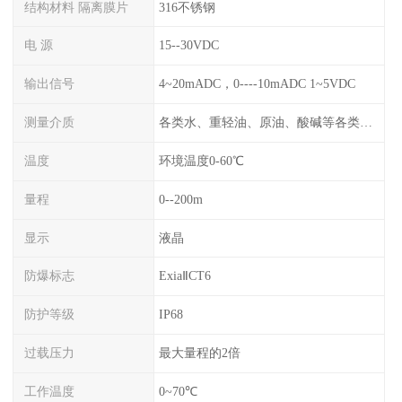
结构材料 隔离膜片
316不锈钢
电 源
15--30VDC
输出信号
4~20mADC，0----10mADC 1~5VDC
测量介质
各类水、重轻油、原油、酸碱等各类腐蚀液
温度
环境温度0-60℃
量程
0--200m
显示
液晶
防爆标志
ExiaⅡCT6
防护等级
IP68
过载压力
最大量程的2倍
工作温度
0~70℃