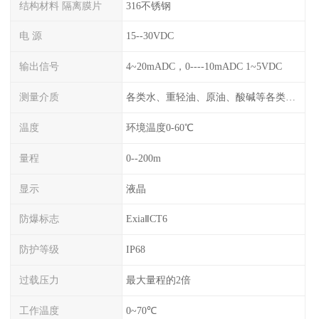
结构材料 隔离膜片
316不锈钢
电 源
15--30VDC
输出信号
4~20mADC，0----10mADC 1~5VDC
测量介质
各类水、重轻油、原油、酸碱等各类腐蚀液
温度
环境温度0-60℃
量程
0--200m
显示
液晶
防爆标志
ExiaⅡCT6
防护等级
IP68
过载压力
最大量程的2倍
工作温度
0~70℃