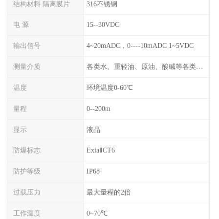
结构材料 隔离膜片
316不锈钢
电 源
15--30VDC
输出信号
4~20mADC，0----10mADC 1~5VDC
测量介质
各类水、重轻油、原油、酸碱等各类腐蚀液
温度
环境温度0-60℃
量程
0--200m
显示
液晶
防爆标志
ExiaⅡCT6
防护等级
IP68
过载压力
最大量程的2倍
工作温度
0~70℃