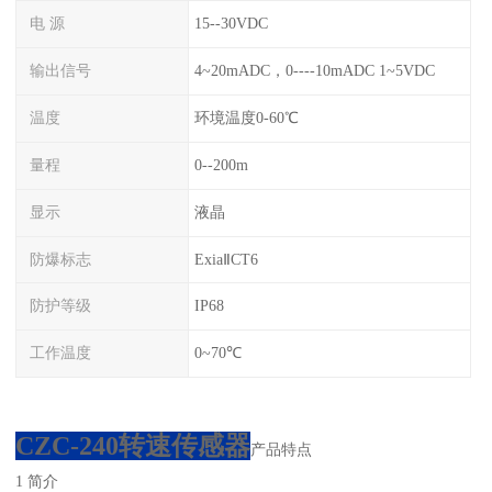
电 源
15--30VDC
输出信号
4~20mADC，0----10mADC 1~5VDC
温度
环境温度0-60℃
量程
0--200m
显示
液晶
防爆标志
ExiaⅡCT6
防护等级
IP68
工作温度
0~70℃
CZC-240转速传感器
产品特点
1 简介