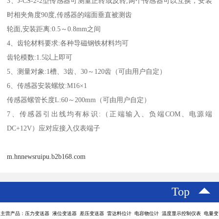
3、J-CS-2-2型传感器可测量正转或反转,两个传感器可以互换，安装
时相夹角度90度,传感器的端面垂直被测齿
轮面,安装距离:0.5～0.8mm之间
4、齿轮材料要求:各种导磁钢铁材料均可
齿轮模数:1.5以上即可
5、测量对象:1槽、3齿、30～120齿（可由用户自定）
6、传感器安装螺纹:M16×1
传感器螺管长度L:60～200mm（可由用户自定）
7、传感器引出线均有标识:（正端输入、负端COM、电源端
DC+12V）应对应接入仪表端子
m.hnnewsruipu.b2b168.com
Top
主营产品：压力变送器 液位变送器 差压变送器 雷达料位计 电容物位计 温度显示控制仪表 电量变