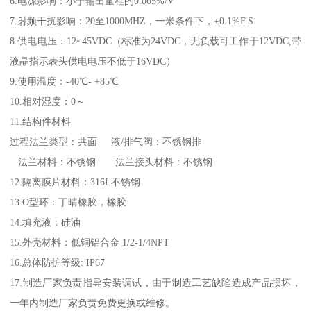
6.电源影响：小于输出量程的0.005%/V
7.射频干扰影响：20至1000MHZ，一米条件下，±0.1%F.S
8.供电电压：12~45VDC（标准为24VDC，无负载可工作于12VDC,带
液晶指示表头供电电压不低于16VDC）
9.使用温度：-40℃- +85℃
10.相对湿度：0～
11.结构件材料
过程法兰类型：共面 液/排气阀：不锈钢排
法兰材料：不锈钢 法兰接头材料：不锈钢
12.隔离膜片材料：316L不锈钢
13.O型环：丁晴橡胶，橡胶
14.填充液：硅油
15.外壳材料：低铜铝合金 1/2-1/4NPT
16.总体防护等级: IP67
17.制造厂家负责指导安装调试，由于制造工艺缺陷造成产品损坏，
一年内制造厂家负责免费更换或维修。