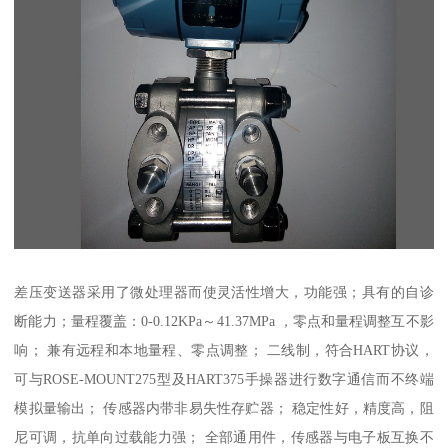
差压变送器采用了微处理器而使灵活性增大，功能强；具有的自诊
断能力；量程覆盖：0-0.12KPa～41.37MPa ，零点和量程调整互不影
响； 兼有远程和本地量程、零点调整； 二线制，符合HART协议，
可与ROSE-MOUNT275型及HART375手操器进行数字通信而不终端
模拟量输出； 传感器内带非易失性存贮器； 稳定性好，精度高，阻
尼可调，抗单向过载能力强； 全部通用件，传感器与电子板互换不