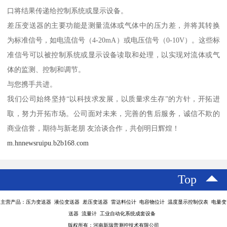
口将结果传递给控制系统或显示设备。
差压变送器的主要功能是测量流体或气体中的压力差，并将其转换
为标准信号，如电流信号（4-20mA）或电压信号（0-10V）。这些标
准信号可以被控制系统或显示设备读取和处理，以实现对流体或气
体的监测、控制和调节。
与您携手共进。
我们公司始终坚持“以科技求发展，以质量求生存”的方针，开拓进
取，努力开拓市场。公司面对未来，完善的售后服务，诚信不欺的
商业信誉，期待与新老朋 友洽谈合作，共创明日辉煌！
m.hnnewsruipu.b2b168.com
Top
主营产品：压力变送器 液位变送器 差压变送器 雷达料位计 电容物位计 温度显示控制仪表 电量变
送器 流量计 工业自动化系统成套设备
版权所有：河南新瑞普测控技术有限公司