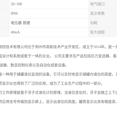
20~100
电气接口
IP66
显示参数
电位器 按键
功耗
40mA
较大视距
测控技术有限公司位于郑州市高新技术产业开发区，成立于2014年。是
程设计和系统成套于一体的企业。 公司主要涉及产品包括压力变送器、
变送器、数显控制仪表以及自动化成套设备。
是一种用于储罐液位监测的设备，它可以实时地显示储罐内液位的高度，
旁显示仪也得到了广泛的应用，成为了工业生产过程中的一部分。
的工作原理是基于浮子式液位计的原理，当液位变化时，浮子会随之上下
然后将信号传输到显示屏上，显示出液位的高度。罐旁显示仪具有精度高