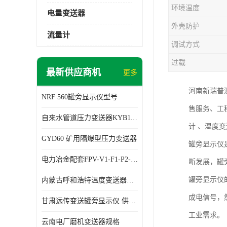
环境温度
电量变送器
外壳防护
流量计
调试方式
过载
最新供应商机
更多
河南新瑞普
NRF 560罐旁显示仪型号
售服务、工
自来水管道压力变送器KYB11G03M2型号 使用方便
计 、温度
GYD60 矿用隔爆型压力变送器
罐旁显示仪
电力冶金配套FPV-V1-F1-P2-03电压变送器
断发展，罐
罐旁显示仪
内蒙古呼和浩特温度变送器配套罐旁显示仪供应 性能稳定
成电信号，
甘肃远传变送罐旁显示仪 供应及时
工业需求。
云南电厂磨机变送器规格