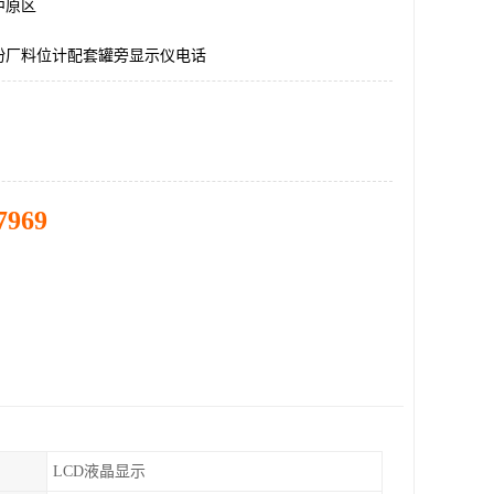
中原区
粉厂料位计配套罐旁显示仪电话
7969
LCD液晶显示