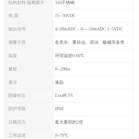
结构材料 隔离膜片
316不锈钢
电 源
15--30VDC
输出信号
4~20mADC，0----10mADC 1~5VDC
测量介质
各类水、重轻油、原油、酸碱等各类腐蚀液
温度
环境温度0-60℃
量程
0--200m
显示
液晶
防爆标志
ExiaⅡCT6
防护等级
IP68
过载压力
最大量程的2倍
工作温度
0~70℃