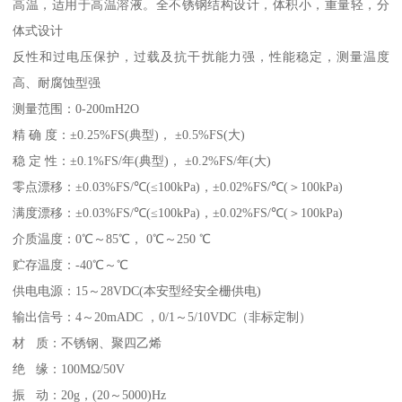
高温，适用于高温溶液。全不锈钢结构设计，体积小，重量轻，分
体式设计
反性和过电压保护，过载及抗干扰能力强，性能稳定，测量温度
高、耐腐蚀型强
测量范围：0-200mH2O
精 确 度：±0.25%FS(典型)， ±0.5%FS(大)
稳 定 性：±0.1%FS/年(典型)， ±0.2%FS/年(大)
零点漂移：±0.03%FS/℃(≤100kPa)，±0.02%FS/℃(＞100kPa)
满度漂移：±0.03%FS/℃(≤100kPa)，±0.02%FS/℃(＞100kPa)
介质温度：0℃～85℃， 0℃～250 ℃
贮存温度：-40℃～℃
供电电源：15～28VDC(本安型经安全栅供电)
输出信号：4～20mADC ，0/1～5/10VDC（非标定制）
材 质：不锈钢、聚四乙烯
绝 缘：100MΩ/50V
振 动：20g，(20～5000)Hz