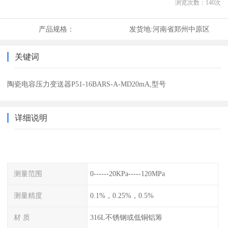
浏览次数：
140
次
产品规格：
发货地:
河南省郑州中原区
关键词
陶瓷电容压力变送器P51-16BARS-A-MD20mA,型号
详细说明
测量范围
0------20KPa-----120MPa
测量精度
0.1%，0.25%，0.5%
材 质
316L不锈钢或低铜铝筹