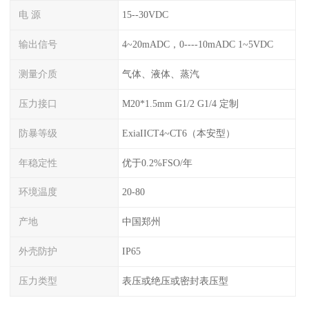
电 源
15--30VDC
输出信号
4~20mADC，0----10mADC 1~5VDC
测量介质
气体、液体、蒸汽
压力接口
M20*1.5mm G1/2 G1/4 定制
防暴等级
ExiaIICT4~CT6（本安型）
年稳定性
优于0.2%FSO/年
环境温度
20-80
产地
中国郑州
外壳防护
IP65
压力类型
表压或绝压或密封表压型