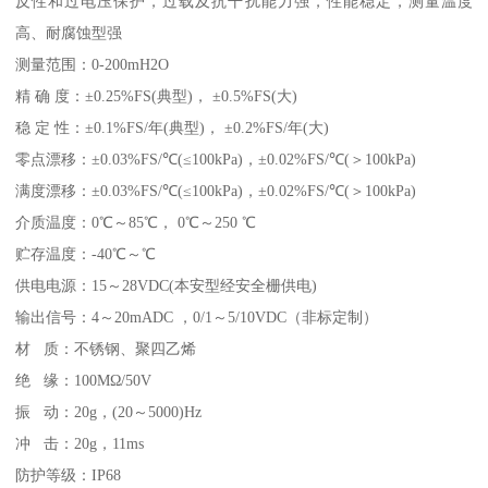
反性和过电压保护，过载及抗干扰能力强，性能稳定，测量温度
高、耐腐蚀型强
测量范围：0-200mH2O
精 确 度：±0.25%FS(典型)， ±0.5%FS(大)
稳 定 性：±0.1%FS/年(典型)， ±0.2%FS/年(大)
零点漂移：±0.03%FS/℃(≤100kPa)，±0.02%FS/℃(＞100kPa)
满度漂移：±0.03%FS/℃(≤100kPa)，±0.02%FS/℃(＞100kPa)
介质温度：0℃～85℃， 0℃～250 ℃
贮存温度：-40℃～℃
供电电源：15～28VDC(本安型经安全栅供电)
输出信号：4～20mADC ，0/1～5/10VDC（非标定制）
材 质：不锈钢、聚四乙烯
绝 缘：100MΩ/50V
振 动：20g，(20～5000)Hz
冲 击：20g，11ms
防护等级：IP68