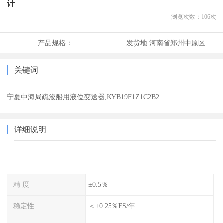
计
浏览次数：
106
次
产品规格：
发货地:
河南省郑州中原区
关键词
宁夏中海局疏浚船用液位变送器,KYB19F1Z1C2B2
详细说明
精 度
±0.5％
稳定性
＜±0.25％FS/年