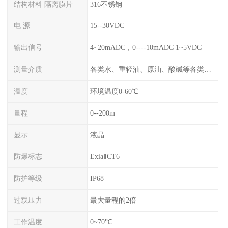
结构材料 隔离膜片
316不锈钢
电 源
15--30VDC
输出信号
4~20mADC，0----10mADC 1~5VDC
测量介质
各类水、重轻油、原油、酸碱等各类腐蚀液
温度
环境温度0-60℃
量程
0--200m
显示
液晶
防爆标志
ExiaⅡCT6
防护等级
IP68
过载压力
最大量程的2倍
工作温度
0~70℃