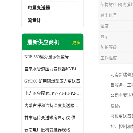
结构材料 隔离膜
电量变送器
输出信号
流量计
温度
显示
最新供应商机
更多
防护等级
NRF 560罐旁显示仪型号
工作温度
自来水管道压力变送器KYB11G03M2型号 使用方便
河南新瑞普
GYD60 矿用隔爆型压力变送器
售服务、工
电力冶金配套FPV-V1-F1-P2-03电压变送器
公司主要涉
内蒙古呼和浩特温度变送器配套罐旁显示仪供应 性能稳定
设备。
液位变送器
甘肃远传变送罐旁显示仪 供应及时
控、控制和
云南电厂磨机变送器规格