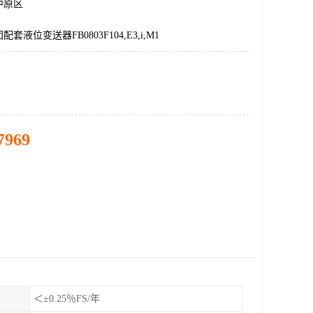
中原区
套液位变送器FB0803F104,E3,i,M1
7969
＜±0.25％FS/年