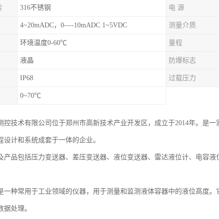
片
316不锈钢
电 源
4~20mADC，0----10mADC 1~5VDC
测量介质
环境温度0-60℃
量程
液晶
防爆标志
IP68
过载压力
0~70℃
测控技术有限公司位于郑州市高新技术产业开发区，成立于2014年。是
程设计和系统成套于一体的企业。
及产品包括压力变送器、差压变送器、液位变送器、雷达液位计、电容液
是一种常用于工业领域的仪器，用于测量和监测液体容器中的液位高度。
数据处理。