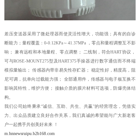
差压变送器采用了微处理器而使灵活性增大，功能强；具有的自诊
断能力；量程覆盖：0-0.12KPa～41.37MPa ，零点和量程调整互不影
响； 兼有远程和本地量程、零点调整； 二线制，符合HART协议，
可与ROSE-MOUNT275型及HART375手操器进行数字通信而不终端
模拟量输出； 传感器内带非易失性存贮器； 稳定性好，精度高，阻
尼可调，抗单向过载能力强； 全部通用件，传感器与电子板互换不
影响其特性，维护方便； 接触介质的膜片材料可选项，防爆壳体结
构。
我们公司始终秉承“诚信、互助、共生、共赢”的经营理念，凭借实
力、出众品质建立良好合作关系，我们真诚的希望能与广大新老客
户一起携手共创美好未来 ！
m.hnnewsruipu.b2b168.com