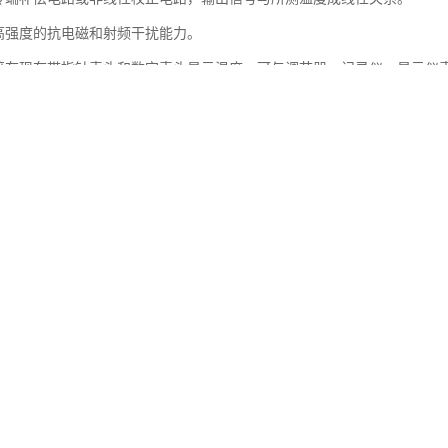
有高强度的抗电磁和射频干扰能力。
直接在现在带指针表头和数字表头显示温度，可与调节器、记录仪、显示仪