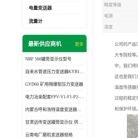
精度等级
电量变送器
电源
流量计
湿度
最新供应商机
更多
公司的产品
大专院校等
NRF 560罐旁显示仪型号
中，我们将
自来水管道压力变送器KYB11G03M2型号 使用方便
这也是我们
GYD60 矿用隔爆型压力变送器
温度传感器
电力冶金配套FPV-V1-F1-P2-03电压变送器
过程的稳定
和保护环境
内蒙古呼和浩特温度变送器配套罐旁显示仪供应 性能稳定
甘肃远传变送罐旁显示仪 供应及时
云南电厂磨机变送器规格