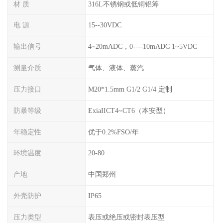
材 质
316L不锈钢或低铜铝筹
电 源
15--30VDC
输出信号
4~20mADC，0----10mADC 1~5VDC
测量介质
气体、液体、蒸汽
压力接口
M20*1.5mm G1/2 G1/4 定制
防暴等级
ExiaIICT4~CT6（本安型）
年稳定性
优于0.2%FSO/年
环境温度
20-80
产地
中国郑州
外壳防护
IP65
压力类型
表压或绝压或密封表压型