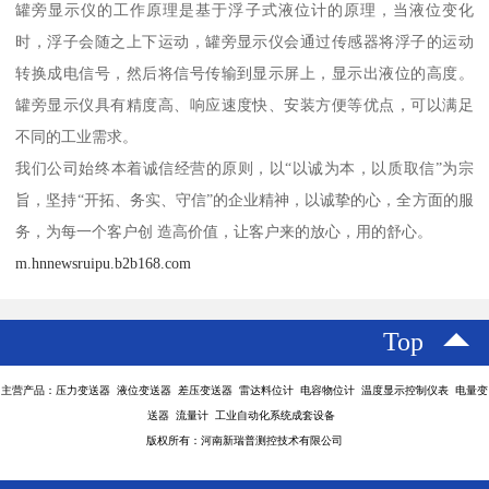
罐旁显示仪的工作原理是基于浮子式液位计的原理，当液位变化
时，浮子会随之上下运动，罐旁显示仪会通过传感器将浮子的运动
转换成电信号，然后将信号传输到显示屏上，显示出液位的高度。
罐旁显示仪具有精度高、响应速度快、安装方便等优点，可以满足
不同的工业需求。
我们公司始终本着诚信经营的原则，以“以诚为本，以质取信”为宗
旨，坚持“开拓、务实、守信”的企业精神，以诚挚的心，全方面的服
务，为每一个客户创 造高价值，让客户来的放心，用的舒心。
m.hnnewsruipu.b2b168.com
Top
主营产品：压力变送器 液位变送器 差压变送器 雷达料位计 电容物位计 温度显示控制仪表 电量变
送器 流量计 工业自动化系统成套设备
版权所有：河南新瑞普测控技术有限公司