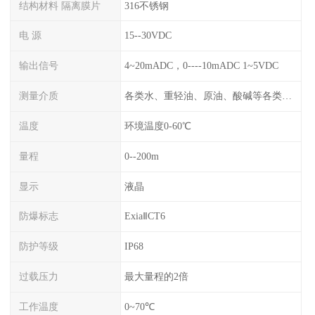
结构材料 隔离膜片
316不锈钢
电 源
15--30VDC
输出信号
4~20mADC，0----10mADC 1~5VDC
测量介质
各类水、重轻油、原油、酸碱等各类腐蚀液
温度
环境温度0-60℃
量程
0--200m
显示
液晶
防爆标志
ExiaⅡCT6
防护等级
IP68
过载压力
最大量程的2倍
工作温度
0~70℃