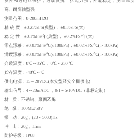
反性和过电压保护，过载及抗干扰能力强，性能稳定，测量温度
高、耐腐蚀型强
测量范围：0-200mH2O
精 确 度：±0.25%FS(典型)， ±0.5%FS(大)
稳 定 性：±0.1%FS/年(典型)， ±0.2%FS/年(大)
零点漂移：±0.03%FS/℃(≤100kPa)，±0.02%FS/℃(＞100kPa)
满度漂移：±0.03%FS/℃(≤100kPa)，±0.02%FS/℃(＞100kPa)
介质温度：0℃～85℃， 0℃～250 ℃
贮存温度：-40℃～℃
供电电源：15～28VDC(本安型经安全栅供电)
输出信号：4～20mADC ，0/1～5/10VDC（非标定制）
材 质：不锈钢、聚四乙烯
绝 缘：100MΩ/50V
振 动：20g，(20～5000)Hz
冲 击：20g，11ms
防护等级：IP68