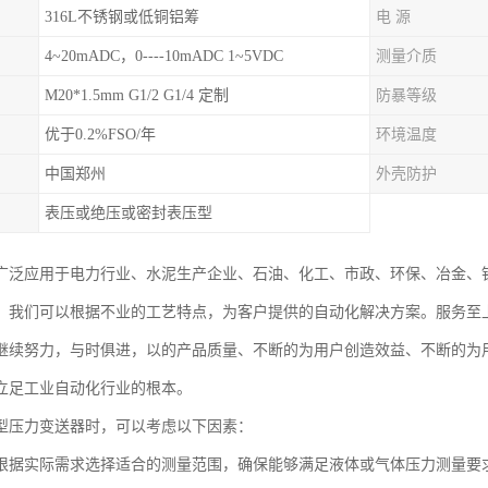
316L不锈钢或低铜铝筹
电 源
4~20mADC，0----10mADC 1~5VDC
测量介质
M20*1.5mm G1/2 G1/4 定制
防暴等级
优于0.2%FSO/年
环境温度
中国郑州
外壳防护
表压或绝压或密封表压型
广泛应用于电力行业、水泥生产企业、石油、化工、市政、环保、冶金、
。我们可以根据不业的工艺特点，为客户提供的自动化解决方案。服务至
继续努力，与时俱进，以的产品质量、不断的为用户创造效益、不断的为
立足工业自动化行业的根本。
型压力变送器时，可以考虑以下因素：
根据实际需求选择适合的测量范围，确保能够满足液体或气体压力测量要