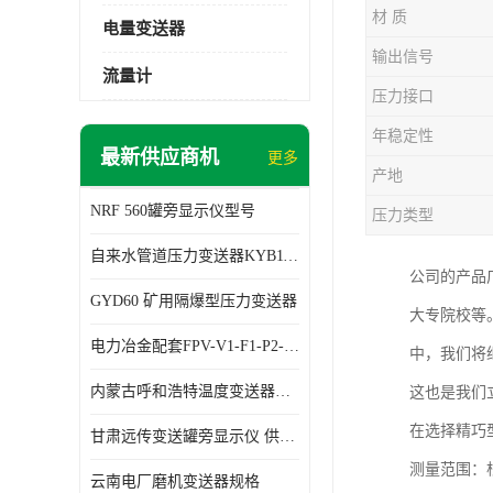
材 质
电量变送器
输出信号
流量计
压力接口
年稳定性
最新供应商机
更多
产地
NRF 560罐旁显示仪型号
压力类型
自来水管道压力变送器KYB11G03M2型号 使用方便
公司的产品
GYD60 矿用隔爆型压力变送器
大专院校等
电力冶金配套FPV-V1-F1-P2-03电压变送器
中，我们将
内蒙古呼和浩特温度变送器配套罐旁显示仪供应 性能稳定
这也是我们
在选择精巧
甘肃远传变送罐旁显示仪 供应及时
测量范围：
云南电厂磨机变送器规格