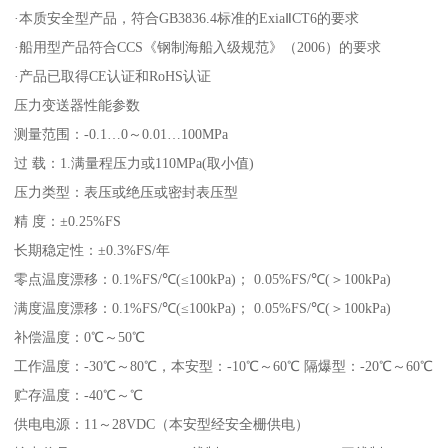
·本质安全型产品，符合GB3836.4标准的ExiaⅡCT6的要求
·船用型产品符合CCS《钢制海船入级规范》（2006）的要求
·产品已取得CE认证和RoHS认证
压力变送器性能参数
测量范围：-0.1…0～0.01…100MPa
过 载：1.满量程压力或110MPa(取小值)
压力类型：表压或绝压或密封表压型
精 度：±0.25%FS
长期稳定性：±0.3%FS/年
零点温度漂移：0.1%FS/℃(≤100kPa)； 0.05%FS/℃(＞100kPa)
满度温度漂移：0.1%FS/℃(≤100kPa)； 0.05%FS/℃(＞100kPa)
补偿温度：0℃～50℃
工作温度：-30℃～80℃，本安型：-10℃～60℃ 隔爆型：-20℃～60℃
贮存温度：-40℃～℃
供电电源：11～28VDC（本安型经安全栅供电）