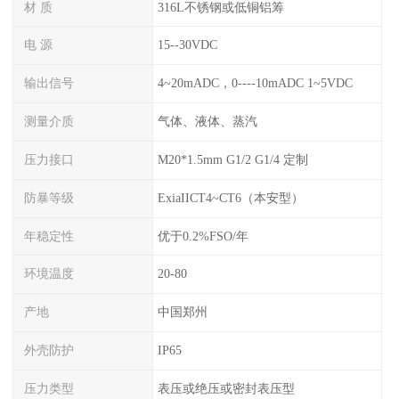
材 质
316L不锈钢或低铜铝筹
电 源
15--30VDC
输出信号
4~20mADC，0----10mADC 1~5VDC
测量介质
气体、液体、蒸汽
压力接口
M20*1.5mm G1/2 G1/4 定制
防暴等级
ExiaIICT4~CT6（本安型）
年稳定性
优于0.2%FSO/年
环境温度
20-80
产地
中国郑州
外壳防护
IP65
压力类型
表压或绝压或密封表压型