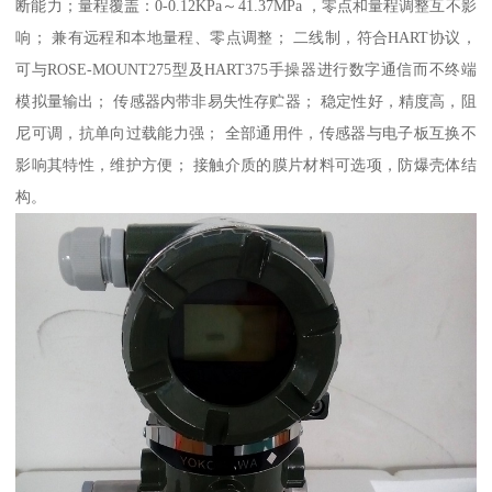
断能力；量程覆盖：0-0.12KPa～41.37MPa ，零点和量程调整互不影
响； 兼有远程和本地量程、零点调整； 二线制，符合HART协议，
可与ROSE-MOUNT275型及HART375手操器进行数字通信而不终端
模拟量输出； 传感器内带非易失性存贮器； 稳定性好，精度高，阻
尼可调，抗单向过载能力强； 全部通用件，传感器与电子板互换不
影响其特性，维护方便； 接触介质的膜片材料可选项，防爆壳体结
构。