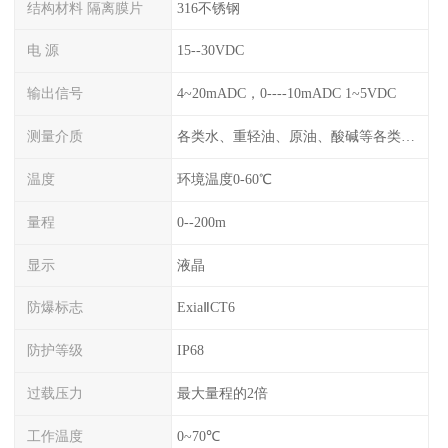
结构材料 隔离膜片
316不锈钢
电 源
15--30VDC
输出信号
4~20mADC，0----10mADC 1~5VDC
测量介质
各类水、重轻油、原油、酸碱等各类腐蚀液
温度
环境温度0-60℃
量程
0--200m
显示
液晶
防爆标志
ExiaⅡCT6
防护等级
IP68
过载压力
最大量程的2倍
工作温度
0~70℃