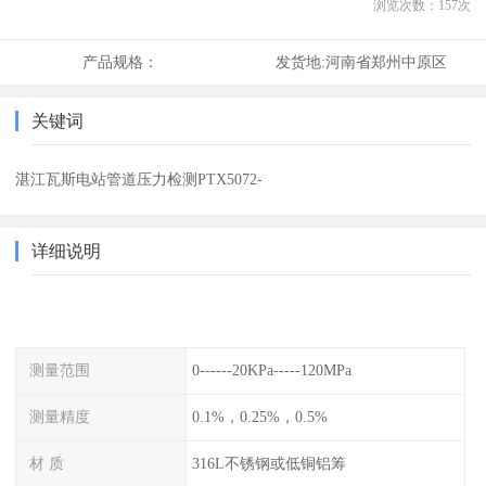
浏览次数：
157
次
产品规格：
发货地:
河南省郑州中原区
关键词
湛江瓦斯电站管道压力检测PTX5072-
详细说明
测量范围
0------20KPa-----120MPa
测量精度
0.1%，0.25%，0.5%
材 质
316L不锈钢或低铜铝筹