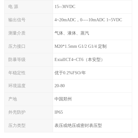
电 源
15--30VDC
输出信号
4~20mADC，0----10mADC 1~5VDC
测量介质
气体、液体、蒸汽
压力接口
M20*1.5mm G1/2 G1/4 定制
防暴等级
ExiaIICT4~CT6（本安型）
年稳定性
优于0.2%FSO/年
环境温度
20-80
产地
中国郑州
外壳防护
IP65
压力类型
表压或绝压或密封表压型