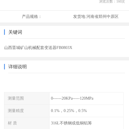
浏览次数：
160
次
产品规格：
发货地:
河南省郑州中原区
关键词
山西晋城矿山机械配套变送器FB0803X
详细说明
测量范围
0------20KPa-----120MPa
测量精度
0.1%，0.25%，0.5%
材 质
316L不锈钢或低铜铝筹