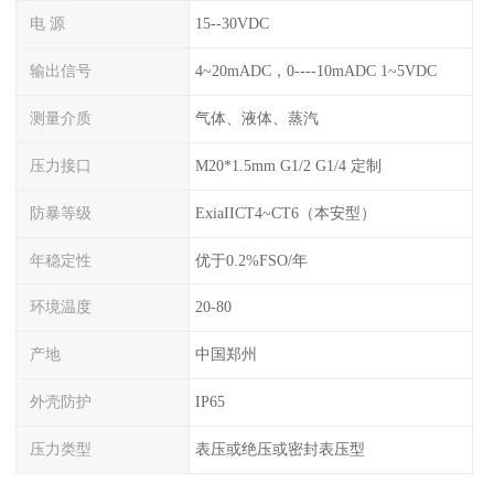
电 源
15--30VDC
输出信号
4~20mADC，0----10mADC 1~5VDC
测量介质
气体、液体、蒸汽
压力接口
M20*1.5mm G1/2 G1/4 定制
防暴等级
ExiaIICT4~CT6（本安型）
年稳定性
优于0.2%FSO/年
环境温度
20-80
产地
中国郑州
外壳防护
IP65
压力类型
表压或绝压或密封表压型