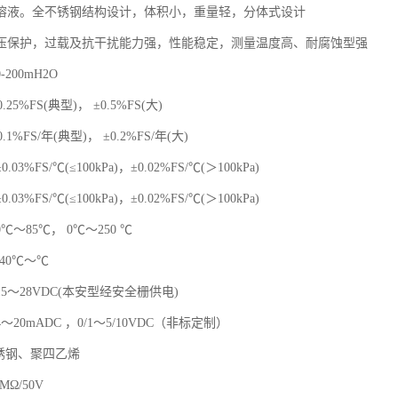
溶液。全不锈钢结构设计，体积小，重量轻，分体式设计
压保护，过载及抗干扰能力强，性能稳定，测量温度高、耐腐蚀型强
200mH2O
.25%FS(典型)， ±0.5%FS(大)
.1%FS/年(典型)， ±0.2%FS/年(大)
3%FS/℃(≤100kPa)，±0.02%FS/℃(＞100kPa)
3%FS/℃(≤100kPa)，±0.02%FS/℃(＞100kPa)
度：0℃～85℃， 0℃～250 ℃
40℃～℃
5～28VDC(本安型经安全栅供电)
20mADC ，0/1～5/10VDC（非标定制）
锈钢、聚四乙烯
MΩ/50V