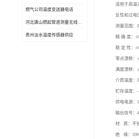
适用于高温
燃气公司温度变送器电话
反性和过电
河北唐山燃起管道测量无线压力变送器型号 性能稳定
测量范围：0-
贵州淡水温度传感器供应
精 确 度：±0
稳 定 性：±0
零点漂移：±0.0
满度漂移：±0.0
介质温
贮存温度：-
供电电源：1
输出信号：4～
材 质：不
绝 缘：100