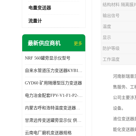
结构材料 隔离膜
电量变送器
输出信号
流量计
温度
显示
最新供应商机
更多
防护等级
NRF 560罐旁显示仪型号
工作温度
自来水管道压力变送器KYB11G03M2型号 使用方便
河南新瑞普
GYD60 矿用隔爆型压力变送器
售服务、工
电力冶金配套FPV-V1-F1-P2-03电压变送器
公司主要涉
内蒙古呼和浩特温度变送器配套罐旁显示仪供应 性能稳定
设备。
液位变送器
甘肃远传变送罐旁显示仪 供应及时
能化变送器
云南电厂磨机变送器规格