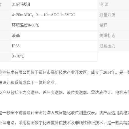
片
316不锈钢
电 源
4~20mADC，0----10mADC 1~5VDC
测量介质
环境温度0-60℃
量程
液晶
防爆标志
IP68
过载压力
0~70℃
测控技术有限公司位于郑州市高新技术产业开发区，成立于2014年。是
程设计和系统成套于一体的企业。
及产品包括压力变送器、差压变送器、液位变送器、雷达液位计、电容液
是一款全不锈钢设计全密封潜入式智能化液位测量仪表。该产品选用高稳
处理电路，采用精密数字化温度补偿技术及非线性修正技术，是一款高精