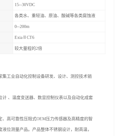
15--30VDC
各类水、重轻油、原油、酸碱等各类腐蚀液
0--200m
ExiaⅡCT6
较大量程的2倍
一家集工业自动化控制设备研发、设计、测控技术销
位计 、温度变送器、数显控制仪表以及自动化成套
定、高可靠性压阻式OEM压力传感器及高精度的智
度液位测量产品。产品整体不锈钢设计，耐高温，