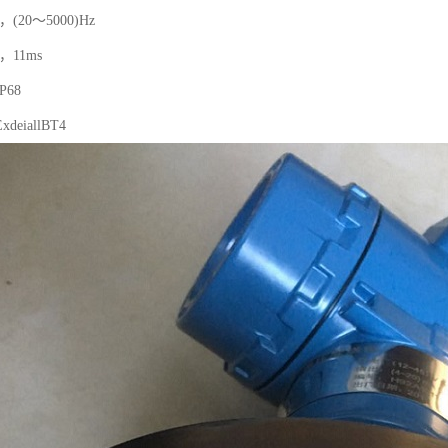
(20～5000)Hz
，11ms
68
eiallBT4