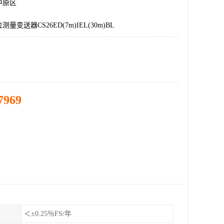
中原区
量变送器CS26ED(7m)IEL(30m)BL
7969
＜±0.25％FS/年