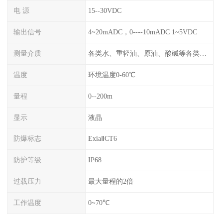
电 源
15--30VDC
输出信号
4~20mADC，0----10mADC 1~5VDC
测量介质
各类水、重轻油、原油、酸碱等各类腐蚀液
温度
环境温度0-60℃
量程
0--200m
显示
液晶
防爆标志
ExiaⅡCT6
防护等级
IP68
过载压力
最大量程的2倍
工作温度
0~70℃