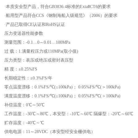
·本质安全型产品，符合GB3836.4标准的ExiaⅡCT6的要求
·船用型产品符合CCS《钢制海船入级规范》（2006）的要求
·产品已取得CE认证和RoHS认证
压力变送器性能参数
测量范围：-0.1…0～0.01…100MPa
过 载：1.满量程压力或110MPa(取小值)
压力类型：表压或绝压或密封表压型
精 度：±0.25%FS
长期稳定性：±0.3%FS/年
零点温度漂移：0.1%FS/℃(≤100kPa)； 0.05%FS/℃(＞100kPa)
满度温度漂移：0.1%FS/℃(≤100kPa)； 0.05%FS/℃(＞100kPa)
补偿温度：0℃～50℃
工作温度：-30℃～80℃，本安型：-10℃～60℃ 隔爆型：-20℃～60℃
贮存温度：-40℃～℃
供电电源：11～28VDC（本安型经安全栅供电）