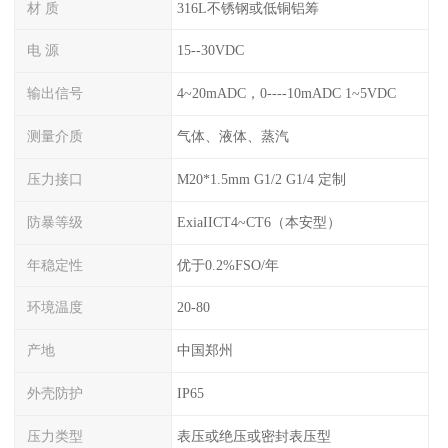
材 质
316L不锈钢或低铜铝筹
电 源
15--30VDC
输出信号
4~20mADC，0----10mADC 1~5VDC
测量介质
气体、液体、蒸汽
压力接口
M20*1.5mm G1/2 G1/4 定制
防暴等级
ExiaIICT4~CT6（本安型）
年稳定性
优于0.2%FSO/年
环境温度
20-80
产地
中国郑州
外壳防护
IP65
压力类型
表压或绝压或密封表压型