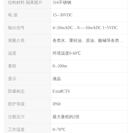
结构材料 隔离膜片
316不锈钢
电 源
15--30VDC
输出信号
4~20mADC，0----10mADC 1~5VDC
测量介质
各类水、重轻油、原油、酸碱等各类腐蚀液
温度
环境温度0-60℃
量程
0--200m
显示
液晶
防爆标志
ExiaⅡCT6
防护等级
IP68
过载压力
最大量程的2倍
工作温度
0~70℃