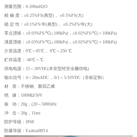
测量范围：0-200mH2O
精 确 度：±0.25%FS(典型)， ±0.5%FS(大)
稳 定 性：±0.1%FS/年(典型)， ±0.2%FS/年(大)
零点漂移：±0.03%FS/℃(≤100kPa)，±0.02%FS/℃(＞100kPa)
满度漂移：±0.03%FS/℃(≤100kPa)，±0.02%FS/℃(＞100kPa)
介质温度：0℃～85℃， 0℃～250 ℃
贮存温度：-40℃～℃
供电电源：15～28VDC(本安型经安全栅供电)
输出信号：4～20mADC ，0/1～5/10VDC（非标定制）
材 质：不锈钢、聚四乙烯
绝 缘：100MΩ/50V
振 动：20g，(20～5000)Hz
冲 击：20g，11ms
防护等级：IP68
防爆等级：ExdeiallBT4