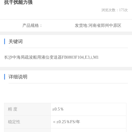
抗干扰能力强
浏览次数：
175
次
产品规格：
发货地:
河南省郑州中原区
关键词
长沙中海局疏浚船用液位变送器FB0803F104,E3,i,M1
详细说明
精 度
±0.5％
稳定性
＜±0.25％FS/年