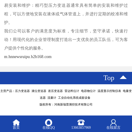
易安装和维护：精巧型压力变送器通常具有简单的安装和维护过
程，可以方便地安装在液体或气体管道上，并进行定期的校准和维
护。
我们公司以客户的满意度为标准，专注细节，坚守承诺，快速行
动！用现代化的企业管理制度打造出一支优良的员工队伍，可为客
户提供个性化的服务。
m.hnnewsruipu.b2b168.com
Top
主营产品：压力变送器 液位变送器 差压变送器 雷达料位计 电容物位计 温度显示控制仪表 电量变
送器 流量计 工业自动化系统成套设备
版权所有：河南新瑞普测控技术有限公司
首页
在线QQ
13663857969
在线留言