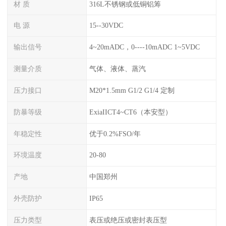
材 质
316L不锈钢或低铜铝筹
电 源
15--30VDC
输出信号
4~20mADC，0----10mADC 1~5VDC
测量介质
气体、液体、蒸汽
压力接口
M20*1.5mm G1/2 G1/4 定制
防暴等级
ExiaIICT4~CT6（本安型）
年稳定性
优于0.2%FSO/年
环境温度
20-80
产地
中国郑州
外壳防护
IP65
压力类型
表压或绝压或密封表压型