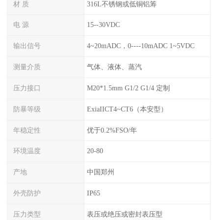
材 质
316L不锈钢或低铜铝筹
电 源
15--30VDC
输出信号
4~20mADC，0----10mADC 1~5VDC
测量介质
气体、液体、蒸汽
压力接口
M20*1.5mm G1/2 G1/4 定制
防暴等级
ExiaIICT4~CT6（本安型）
年稳定性
优于0.2%FSO/年
环境温度
20-80
产地
中国郑州
外壳防护
IP65
压力类型
表压或绝压或密封表压型