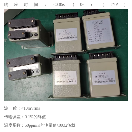
响应时间：<0.05s（0~）（TYP）
波 纹：<10mVrms
传输误差：0.1%的终值
温度系数：50ppm/K的测量值/100Ω负载