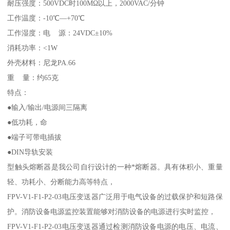
耐压强度：500VDC时100MΩ以上，2000VAC/分钟
工作温度：-10℃—+70℃
工作湿度：
电 源：24VDC±10%
消耗功率：<1W
外壳材料：尼龙PA.66
重 量：约65克
特点：
●输入/输出/电源间三隔离
●低功耗，命
●端子可带电插拔
●DIN导轨安装
型触头熔断器是我公司自行设计的一种*熔断器。具有体积小、重量
轻、功耗小、分断能力高等特点，
FPV-V1-F1-P2-03电压变送器广泛用于电气设备的过载保护和短路保
护。消防设备电源监控装置能够对消防设备的电源进行实时监控，
FPV-V1-F1-P2-03电压变送器通过检测消防设备电源的电压、电流、