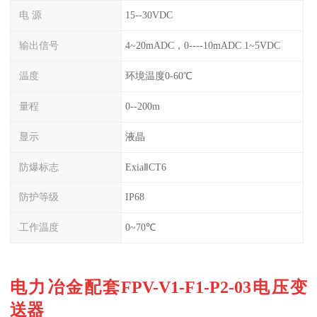
电 源
15--30VDC
输出信号
4~20mADC，0----10mADC 1~5VDC
温度
环境温度0-60℃
量程
0--200m
显示
液晶
防爆标志
ExiaⅡCT6
防护等级
IP68
工作温度
0~70℃
电力冶金配套FPV-V1-F1-P2-03电压变
送器