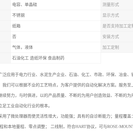
电容、单晶硅
测量形式
不锈钢
显示方式
纸箱
是否支持加工定
否
安装方式
气体，液体
加工定制
石油化工 造纸环保 食品制药
广泛应用于电力行业、水泥生产企业、石油、化工、市政、环保、冶金、
。我们可以根据不业的工艺特点，为客户提供的自动化解决方案。服务至
继续努力，与时俱进，以的产品质量、不断的为用户创造效益、不断的为
立足工业自动化行业的根本。
用了微处理器而使灵活性增大，功能强；具有的自诊断能力；量程覆盖：0-0.1
程和本地量程、零点调整； 二线制，符合HART协议，可与ROSE-MOUNT