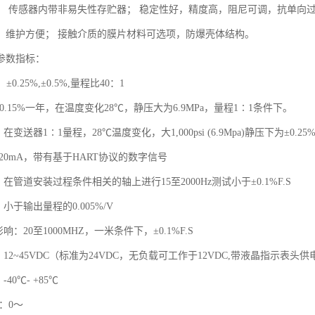
； 传感器内带非易失性存贮器； 稳定性好，精度高，阻尼可调，抗单向
，维护方便； 接触介质的膜片材料可选项，防爆壳体结构。
参数指标：
±0.25%,±0.5%,量程比40：1
±0.15%一年，在温度变化28℃，静压大为6.9MPa，量程1∶1条件下。
在变送器1∶1量程，28℃温度变化，大1,000psi (6.9Mpa)静压下为±0.25
～20mA，带有基于HART协议的数字信号
：在管道安装过程条件相关的轴上进行15至2000Hz测试小于±0.1%F.S
小于输出量程的0.005%/V
响：20至1000MHZ，一米条件下，±0.1%F.S
：12~45VDC（标准为24VDC，无负载可工作于12VDC,带液晶指示表头供
40℃- +85℃
度：0～