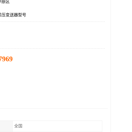
中原区
差压变送器型号
7969
全国