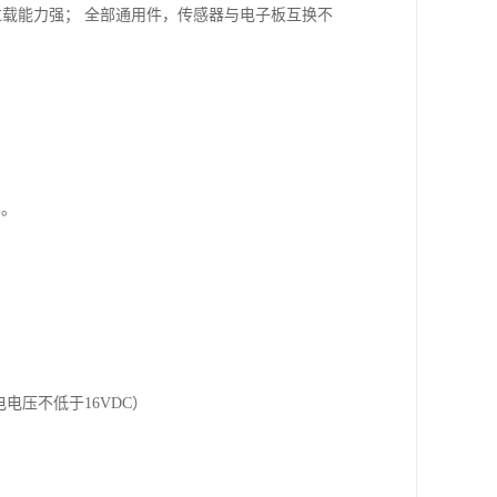
过载能力强； 全部通用件，传感器与电子板互换不
%。
电电压不低于16VDC）