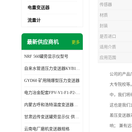
传感器
电量变送器
材质
流量计
封装
是否进口
最新供应商机
更多
适用介质
NRF 560罐旁显示仪型号
应用范围
自来水管道压力变送器KYB11G03M2型号 使用方便
公司的产品
GYD60 矿用隔爆型压力变送器
大专院校等
电力冶金配套FPV-V1-F1-P2-03电压变送器
中，我们将
内蒙古呼和浩特温度变送器配套罐旁显示仪供应 性能稳定
这也是我们
差压变送器采
甘肃远传变送罐旁显示仪 供应及时
响； 兼有远
云南电厂磨机变送器规格