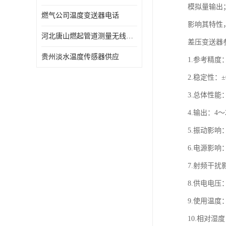
模拟量输出
燃气公司温度变送器电话
影响其特性
河北唐山燃起管道测量无线压力变送器型号 性能稳定
差压变送器
贵州淡水温度传感器供应
1.参考精度： 
2.稳定性：
3.总体性能：
4.输出：4
5.振动影响
6.电源影响：
7.射频干扰影
8.供电电压
9.使用温度：-
10.相对湿