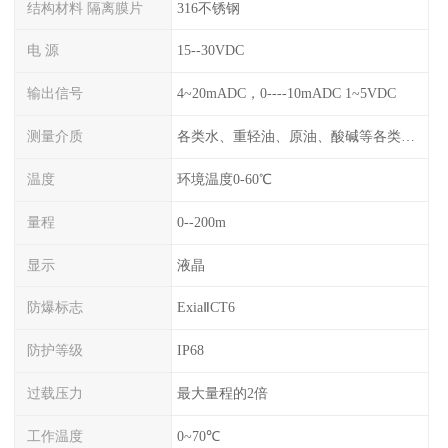
结构材料 隔离膜片
316不锈钢
电 源
15--30VDC
输出信号
4~20mADC，0----10mADC 1~5VDC
测量介质
各类水、重轻油、原油、酸碱等各类腐蚀液
温度
环境温度0-60℃
量程
0--200m
显示
液晶
防爆标志
ExiaⅡCT6
防护等级
IP68
过载压力
最大量程的2倍
工作温度
0~70℃