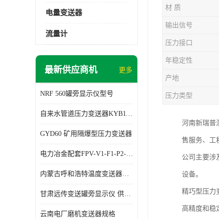
材 质
电量变送器
输出信号
流量计
压力接口
年稳定性
最新供应商机
更多
产地
NRF 560罐旁显示仪型号
压力类型
自来水管道压力变送器KYB11G03M2型号 使用方便
河南新瑞普
GYD60 矿用隔爆型压力变送器
售服务、工
电力冶金配套FPV-V1-F1-P2-03电压变送器
公司主要涉
内蒙古呼和浩特温度变送器配套罐旁显示仪供应 性能稳定
设备。
精巧型压力
甘肃远传变送罐旁显示仪 供应及时
高精度和稳
云南电厂磨机变送器规格