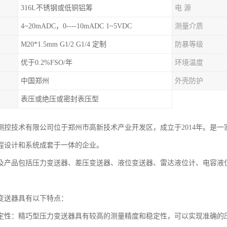
316L不锈钢或低铜铝筹
电 源
4~20mADC，0----10mADC 1~5VDC
测量介质
M20*1.5mm G1/2 G1/4 定制
防暴等级
优于0.2%FSO/年
环境温度
中国郑州
外壳防护
表压或绝压或密封表压型
测控技术有限公司位于郑州市高新技术产业开发区，成立于2014年。是
程设计和系统成套于一体的企业。
及产品包括压力变送器、差压变送器、液位变送器、雷达液位计、电容液
变送器具有以下特点：
定性：精巧型压力变送器具有较高的测量精度和稳定性，可以实现准确的