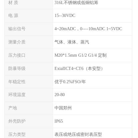
材 质
316L不锈钢或低铜铝筹
电 源
15--30VDC
输出信号
4~20mADC，0----10mADC 1~5VDC
测量介质
气体、液体、蒸汽
压力接口
M20*1.5mm G1/2 G1/4 定制
防暴等级
ExiaIICT4~CT6（本安型）
年稳定性
优于0.2%FSO/年
环境温度
20-80
产地
中国郑州
外壳防护
IP65
压力类型
表压或绝压或密封表压型