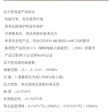
压力变送器产品特点
·性能可靠，安全使用方便
·具有短路保护和反性保护
·可测量表压、绝压和密封参考压力
·本质安全型产品，符合GB3836.4标准的ExiaⅡCT6的要求
·船用型产品符合CCS《钢制海船入级规范》（2006）的要求
·产品已取得CE认证和RoHS认证
压力变送器性能参数
测量范围：-0.1…0～0.01…100MPa
过 载：1.满量程压力或110MPa(取小值)
压力类型：表压或绝压或密封表压型
精 度：±0.25%FS
长期稳定性：±0.3%FS/年
零点温度漂移：0.1%FS/℃(≤100kPa)； 0.05%FS/℃(＞100kPa)