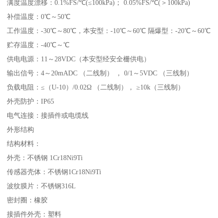
满度温度漂移：0.1%FS/℃(≤100kPa)； 0.05%FS/℃(＞100kPa)
补偿温度：0℃～50℃
工作温度：-30℃～80℃，本安型：-10℃～60℃ 隔爆型：-20℃～60℃
贮存温度：-40℃～℃
供电电源：11～28VDC（本安型经安全栅供电）
输出信号：4～20mADC （二线制） ， 0/1～5VDC （三线制）
负载电阻：≤（U-10）/0.02Ω （二线制）， ≥10k（三线制）
外壳防护：IP65
电气连接：接插件或电缆线
外形结构
结构材料：
外壳：不锈钢 1Cr18Ni9Ti
传感器壳体：不锈钢1Cr18Ni9Ti
波纹膜片：不锈钢316L
密封圈：橡胶
接插件外壳：塑料